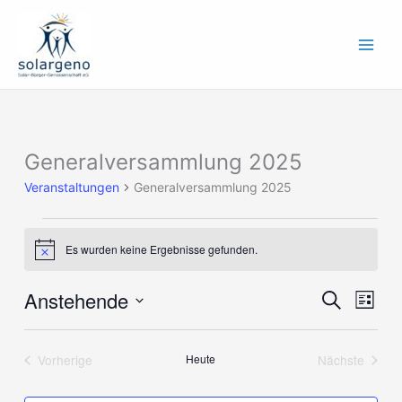
Zum
Inhalt
springen
Generalversammlung 2025
Veranstaltungen
Veranstaltungen
Generalversammlung 2025
Es wurden keine Ergebnisse gefunden.
Hinweis
Anstehende
Veranstaltung
Verans
Suche
Liste
Suche
Ansich
Datum
und
Naviga
wählen.
Ansichten,
Vorherige
Heute
Nächste
Veranstaltungen
Veranstalt
Navigation