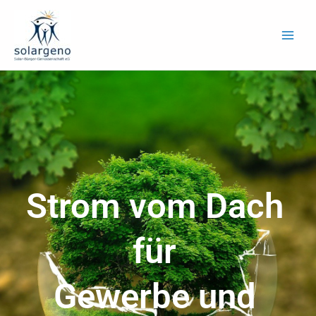
Zum
Inhalt
springen
Strom vom Dach
für
Gewerbe und