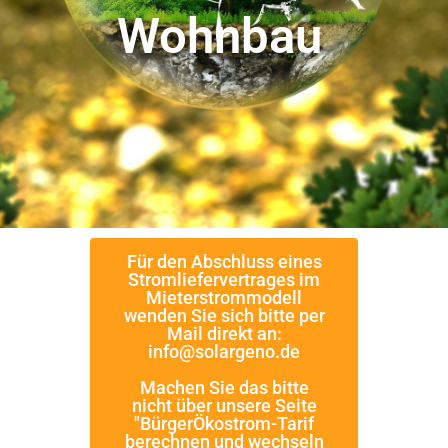
Wohnbau
Für den Abschluss eines
Stromliefervertrages im
Mieterstrommodell
wenden Sie sich bitte per
Mail direkt an:
info@solargeno.de
Machen Sie das bitte
nicht über unsere Seite
"BürgerÖkostrom-Tarif
berechnen und wechseln