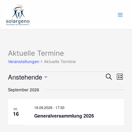
Zum
Inhalt
springen
Aktuelle Termine
Veranstaltungen
Veranstaltungen
Aktuelle Termine
Anstehende
Veranstaltung
Verans
Suche
Liste
Suche
Ansich
Datum
und
Naviga
September 2026
wählen.
Ansichten,
Navigation
16.09.2026 - 17:30
MI.
16
Generalversammlung 2026