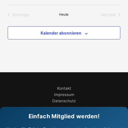
Vorherige
Heute
Nächste
Veranstaltungen
Veranstalt
Kalender abonnieren
Kontakt
Impressum
Datenschutz
Einfach Mitglied werden!